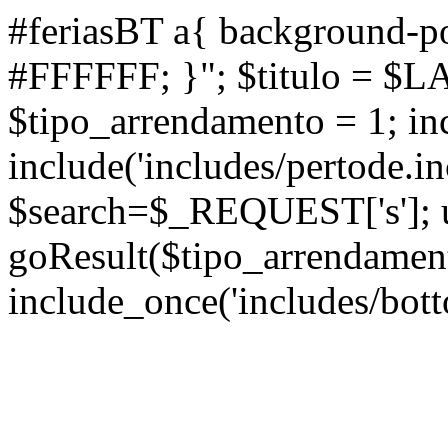
#feriasBT a{ background-po
#FFFFFF; }"; $titulo = $L
$tipo_arrendamento = 1; inc
include('includes/pertode.in
$search=$_REQUEST['s']; ul
goResult($tipo_arrendamen
include_once('includes/bott