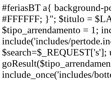
#feriasBT a{ background-po
#FFFFFF; }"; $titulo = $L
$tipo_arrendamento = 1; inc
include('includes/pertode.in
$search=$_REQUEST['s']; ul
goResult($tipo_arrendamen
include_once('includes/bott