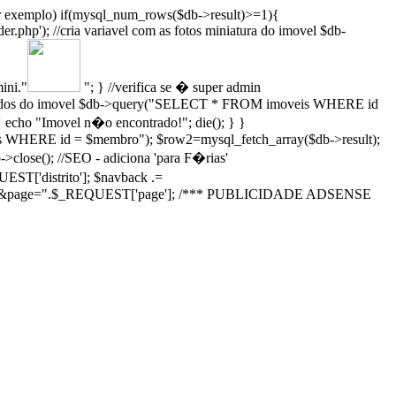
r exemplo) if(mysql_num_rows($db->result)>=1){
er.php'); //cria variavel com as fotos miniatura do imovel $db-
ini."
"; } //verifica se � super admin
 dados do imovel $db->query("SELECT * FROM imoveis WHERE id
{ echo "Imovel n�o encontrado!"; die(); } }
 WHERE id = $membro"); $row2=mysql_fetch_array($db->result);
>close(); //SEO - adiciona 'para F�rias'
EST['distrito']; $navback .=
k .= "&page=".$_REQUEST['page']; /*** PUBLICIDADE ADSENSE