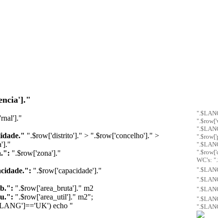
encia']."
".$LANG
rnal']."
".$row['v
".$LANG
idade."
".$row['distrito']." > ".$row['concelho']." >
".$row['p
']."
".$LANG
".$row['
.":
".$row['zona']."
WC's: ".
".$LANG
cidade.":
".$row['capacidade']."
".$LAN
b.":
".$row['area_bruta']." m2
".$LAN
u.":
".$row['area_util']." m2";
".$LAN
LANG']=='UK') echo "
".$LANG