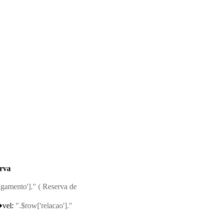
rva
gamento']." ( Reserva de
vel:
".$row['relacao']."