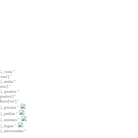
_vista.":
ista']."
_andar.":
iso']."
_quartos.":
quartos']."
$row['wc']."
_piscina.":
G_jardim.":
G_animais.":
G_fogao.":
_microondas.":