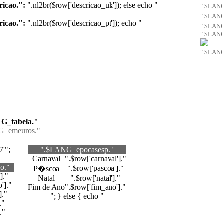
icao.":
".nl2br($row['descricao_uk']); else echo "
".$LAN
".$LAN
icao.":
".nl2br($row['descricao_pt']); echo "
".$LAN
".$LAN
".$LAN
G_tabela."
_emeuros."
'";
".$LANG_epocasesp."
Carnaval
".$row['carnaval']."
o."
".$row['pascoa']."
P�scoa
]."
Natal
".$row['natal']."
']."
Fim de Ano
".$row['fim_ano']."
]."
"; } else { echo "
."
."