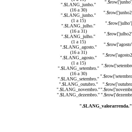
".$row['junho'
".$LANG_junho."
(16 a 30)
".$row['junho2'
".$LANG_junho."
(1 a 15)
".$row['julho']
".$LANG_julho."
(16 a 31)
".$row['julho2'
".$LANG_julho."
(1 a 15)
".$row['agosto'
".$LANG_agosto."
(16 a 31)
".$row['agosto2
".$LANG_agosto."
(1 a 15)
".$row['setembro
".$LANG_setembro."
(16 a 30)
".$row['setembro
".$LANG_setembro."
".$LANG_outubro."
".$row['outubro
".$LANG_novembro."
".$row['novembr
".$LANG_dezembro."
".$row['dezembro
".$LANG_valorarrenda."