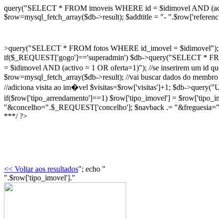
query("SELECT * FROM imoveis WHERE id = $idimovel AND (activo =
$row=mysql_fetch_array($db->result); $addtitle = "- ".$row['referencia
>query("SELECT * FROM fotos WHERE id_imovel = $idimovel"); whi
if($_REQUEST['gogo']=='superadmin') $db->query("SELECT * FRO
= $idimovel AND (activo = 1 OR oferta=1)"); //se inserirem um id q
$row=mysql_fetch_array($db->result); //vai buscar dados do me
//adiciona visita ao im�vel $visitas=$row['visitas']+1; $db->query
if($row['tipo_arrendamento']==1) $row['tipo_imovel'] = $row['tipo_
"&concelho=".$_REQUEST['concelho']; $navback .= "&freguesia
***/ ?>
<< Voltar aos resultados
"; echo "
".$row['tipo_imovel']."