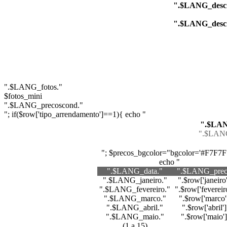
".$LANG_descr
".$LANG_descr
".$LANG_fotos."
$fotos_mini
".$LANG_precoscond."
"; if($row['tipo_arrendamento']==1){ echo "
".$LAN
".$LANG
"; $precos_bgcolor="bgcolor='#F7F7F7
echo "
".$LANG_data."
".$LANG_prec
".$LANG_janeiro."
".$row['janeiro'
".$LANG_fevereiro."
".$row['fevereiro
".$LANG_marco."
".$row['marco'
".$LANG_abril."
".$row['abril']
".$LANG_maio."
".$row['maio']
(1 a 15)