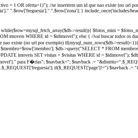
 1 OR oferta=1)"); //se inserirem um id que nao existe (no url po
']." ".$row['freguesia']." ".$row['zona']; } include_once('includes/head
le($row=mysql_fetch_array($db->result)){ $fotos_mini = $fotos_m
M imoveis WHERE id = $idimovel"); else { //vai buscar todos os
ue nao existe (no url por exemplo) if(mysql_num_rows($db->result)<1)
mbro $membro=$row['membro']; $db->query("SELECT * FROM membros
("UPDATE imoveis SET visitas = $visitas WHERE id = $idimovel"); $db-
imovel']." para F�rias"; $navback=''; $navback .= "&distrito=".$_REQU
=".$_REQUEST['freguesia']; if($_REQUEST['page']!='') $navbac