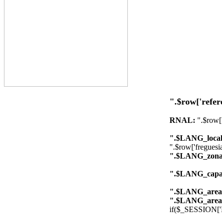
".$row['refer
RNAL:
".$row['
".$LANG_local
".$row['freguesia
".$LANG_zona
".$LANG_capa
".$LANG_area
".$LANG_area
if($_SESSION['