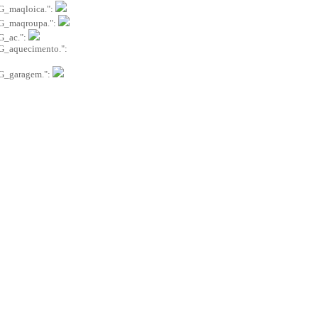
G_maqloica.":
G_maqroupa.":
G_ac.":
G_aquecimento.":
G_garagem.":