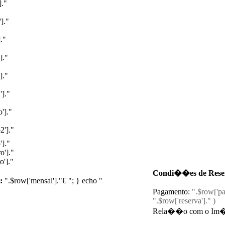
]."
]."
."
]."
]."
']."
']."
2']."
']."
o']."
']."
Condi��es de Rese
:
".$row['mensal']."€ "; } echo "
Pagamento:
".$row['pa
".$row['reserva']." )
Rela��o com o Im�